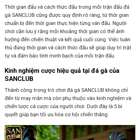
Thời gian đấu và cách thức đấu trong mỗi trận đấu đá
gà SANCLUB cũng được quy định rõ ràng, từ thời gian
chuẩn bị đến thời gian thực hiện từng ván đấu. Người
chơi cần lưu ý rằng mỗi khoảng thời gian có thể ảnh
hưởng đến chiến thuật và kết quả cuối cùng. Việc tuân
thủ đúng thời gian và cách thức đấu sẽ giúp duy trì trật
tự và đảm bảo tính minh bạch của mỗi trận đấu.
Kinh nghiệm cược hiệu quả tại đá gà của
SANCLUB
Thành công trong trò chơi đá gà SANCLUB không chỉ
đến từ may mắn mà còn phụ thuộc vào kinh nghiệm và
chiến lược cá cược của người chơi. Dưới đây là 5 bí
quyết giúp bạn tối ưu hóa cơ hội chiến thắng: