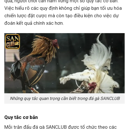
quả, người chơi cần nắm vững một số quy tắc cơ bản.
Việc hiểu rõ các quy định không chỉ giúp bạn tối ưu hóa
chiến lược đặt cược mà còn tạo điều kiện cho việc dự
đoán kết quả chính xác hơn.
Những quy tắc quan trọng cần biết trong đá gà SANCLUB
Quy tắc cơ bản
Mỗi trận đấu đá gà SANCLUB được tổ chức theo các