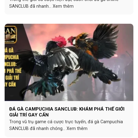
SANCLUB đã nhanh... Xem thêm
ĐÁ GÀ CAMPUCHIA SANCLUB: KHÁM PHÁ THẾ GIỚI
GIẢI TRÍ GAY CẤN
Trong vũ trụ game cá cược trực tuyến, đá gà Campuchia
SANCLUB đã nhanh chóng... Xem thêm