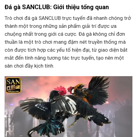
Đá gà SANCLUB: Giới thiệu tổng quan
Trò chơi đá gà SANCLUB trực tuyến đã nhanh chóng trở
thành một trong những sản phẩm giải trí được ưa
chuộng nhất trong giới cá cược. Đá gà không chỉ đơn
thuần là một trò chơi mang đậm nét truyền thống mà
còn được tích hợp các yếu tố hiện đại, từ giao diện bắt
mắt đến tính năng tương tác trực tuyến, tạo nên một
sân chơi đầy kịch tính.