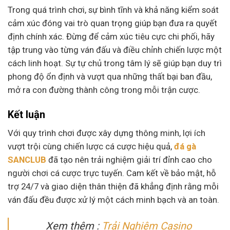
Trong quá trình chơi, sự bình tĩnh và khả năng kiểm soát
cảm xúc đóng vai trò quan trọng giúp bạn đưa ra quyết
định chính xác. Đừng để cảm xúc tiêu cực chi phối, hãy
tập trung vào từng ván đấu và điều chỉnh chiến lược một
cách linh hoạt. Sự tự chủ trong tâm lý sẽ giúp bạn duy trì
phong độ ổn định và vượt qua những thất bại ban đầu,
mở ra con đường thành công trong mỗi trận cược.
Kết luận
Với quy trình chơi được xây dựng thông minh, lợi ích
vượt trội cùng chiến lược cá cược hiệu quả,
đá gà
SANCLUB
đã tạo nên trải nghiệm giải trí đỉnh cao cho
người chơi cá cược trực tuyến. Cam kết về bảo mật, hỗ
trợ 24/7 và giao diện thân thiện đã khẳng định rằng mỗi
ván đấu đều được xử lý một cách minh bạch và an toàn.
Xem thêm :
Trải Nghiệm Casino