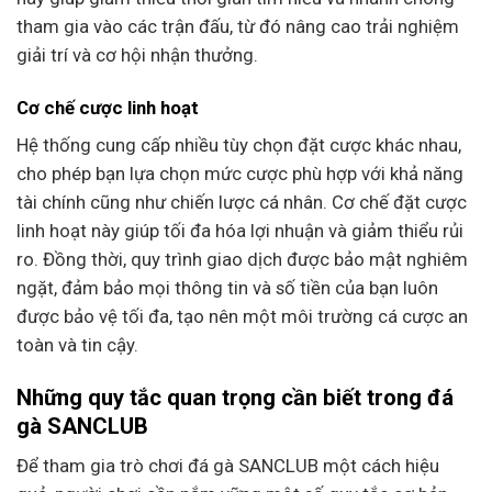
tham gia vào các trận đấu, từ đó nâng cao trải nghiệm
giải trí và cơ hội nhận thưởng.
Cơ chế cược linh hoạt
Hệ thống cung cấp nhiều tùy chọn đặt cược khác nhau,
cho phép bạn lựa chọn mức cược phù hợp với khả năng
tài chính cũng như chiến lược cá nhân. Cơ chế đặt cược
linh hoạt này giúp tối đa hóa lợi nhuận và giảm thiểu rủi
ro. Đồng thời, quy trình giao dịch được bảo mật nghiêm
ngặt, đảm bảo mọi thông tin và số tiền của bạn luôn
được bảo vệ tối đa, tạo nên một môi trường cá cược an
toàn và tin cậy.
Những quy tắc quan trọng cần biết trong đá
gà SANCLUB
Để tham gia trò chơi đá gà SANCLUB một cách hiệu