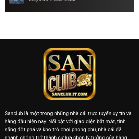
Sanclub
là một trong những nhà cái trực tuyến uy tín và
hàng đầu hiện nay. Nổi bật với giao diện bắt mắt, tính
năng đột phá và kho trò chơi phong phú, nhà cái đã
nhanh chóng trở thành sự lựa chọn lý tưởng của hàng