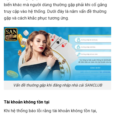
biến khác mà người dùng thường gặp phải khi cố gắng
truy cập vào hệ thống. Dưới đây là năm vấn đề thường
gặp và cách khắc phục tương ứng.
Vấn đề thường gặp khi đăng nhập nhà cái SANCLUB
Tài khoản không tồn tại
Khi hệ thống báo lỗi rằng tài khoản không tồn tại,