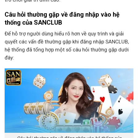
Câu hỏi thường gặp về đăng nhập vào hệ
thống của SANCLUB
Để hỗ trợ người dùng hiểu rõ hơn về quy trình và giải
quyết các vấn đề thường gặp khi đăng nhập SANCLUB,
hệ thống đã tổng hợp một số câu hỏi thường gặp dưới
đây: