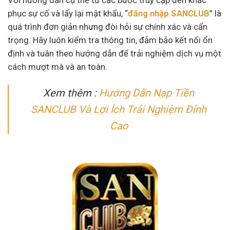
Với hướng dẫn cụ thể từ các bước truy cập đến khắc
phục sự cố và lấy lại mật khẩu, “
đăng nhập SANCLUB
” là
quá trình đơn giản nhưng đòi hỏi sự chính xác và cẩn
trọng. Hãy luôn kiểm tra thông tin, đảm bảo kết nối ổn
định và tuân theo hướng dẫn để trải nghiệm dịch vụ một
cách mượt mà và an toàn.
Xem thêm :
Hướng Dẫn Nạp Tiền
SANCLUB Và Lợi Ích Trải Nghiệm Đỉnh
Cao