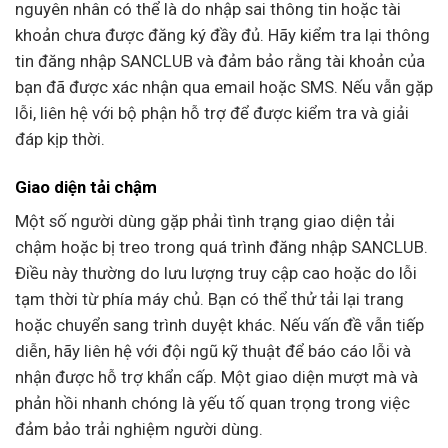
nguyên nhân có thể là do nhập sai thông tin hoặc tài
khoản chưa được đăng ký đầy đủ. Hãy kiểm tra lại thông
tin đăng nhập SANCLUB và đảm bảo rằng tài khoản của
bạn đã được xác nhận qua email hoặc SMS. Nếu vẫn gặp
lỗi, liên hệ với bộ phận hỗ trợ để được kiểm tra và giải
đáp kịp thời.
Giao diện tải chậm
Một số người dùng gặp phải tình trạng giao diện tải
chậm hoặc bị treo trong quá trình đăng nhập SANCLUB.
Điều này thường do lưu lượng truy cập cao hoặc do lỗi
tạm thời từ phía máy chủ. Bạn có thể thử tải lại trang
hoặc chuyển sang trình duyệt khác. Nếu vấn đề vẫn tiếp
diễn, hãy liên hệ với đội ngũ kỹ thuật để báo cáo lỗi và
nhận được hỗ trợ khẩn cấp. Một giao diện mượt mà và
phản hồi nhanh chóng là yếu tố quan trọng trong việc
đảm bảo trải nghiệm người dùng.