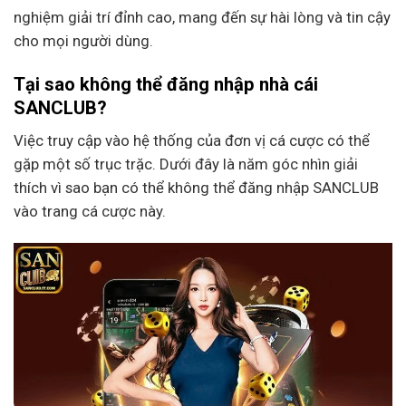
nghiệm giải trí đỉnh cao, mang đến sự hài lòng và tin cậy
cho mọi người dùng.
Tại sao không thể đăng nhập nhà cái
SANCLUB?
Việc truy cập vào hệ thống của đơn vị cá cược có thể
gặp một số trục trặc. Dưới đây là năm góc nhìn giải
thích vì sao bạn có thể không thể đăng nhập SANCLUB
vào trang cá cược này.