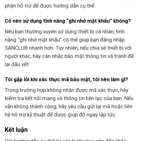
phận hỗ trợ để được hướng dẫn cụ thể.
Có nên sử dụng tính năng “ghi nhớ mật khẩu” không?
Nếu bạn thường xuyên sử dụng thiết bị cá nhân, tính
năng “ghi nhớ mật khẩu” có thể giúp bạn đăng nhập
SANCLUB nhanh hơn. Tuy nhiên, nếu chia sẻ thiết bị với
người khác, hãy cân nhắc bảo mật thông tin và tránh để
lại dấu vết.
Tôi gặp lỗi khi xác thực mã bảo mật, tôi nên làm gì?
Trong trường hợp không nhận được mã xác thực, hãy
kiểm tra kết nối mạng và thông tin liên lạc của bạn. Nếu
vẫn không thành công, hãy yêu cầu gửi lại mã hoặc liên
hệ hỗ trợ kỹ thuật để được giúp đỡ ngay lập tức.
Kết luận