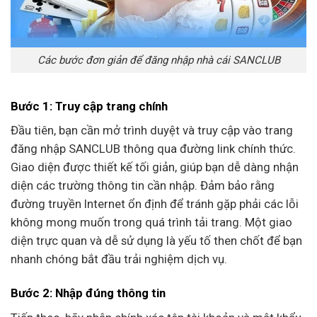
Các bước đơn giản để đăng nhập nhà cái SANCLUB
Bước 1: Truy cập trang chính
Đầu tiên, bạn cần mở trình duyệt và truy cập vào trang
đăng nhập SANCLUB thông qua đường link chính thức.
Giao diện được thiết kế tối giản, giúp bạn dễ dàng nhận
diện các trường thông tin cần nhập. Đảm bảo rằng
đường truyền Internet ổn định để tránh gặp phải các lỗi
không mong muốn trong quá trình tải trang. Một giao
diện trực quan và dễ sử dụng là yếu tố then chốt để bạn
nhanh chóng bắt đầu trải nghiệm dịch vụ.
Bước 2: Nhập đúng thông tin