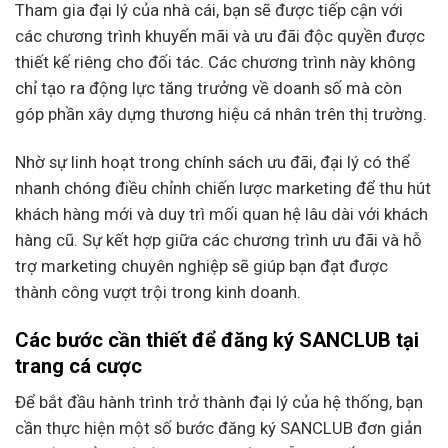
Tham gia đại lý của nhà cái, bạn sẽ được tiếp cận với
các chương trình khuyến mãi và ưu đãi độc quyền được
thiết kế riêng cho đối tác. Các chương trình này không
chỉ tạo ra động lực tăng trưởng về doanh số mà còn
góp phần xây dựng thương hiệu cá nhân trên thị trường.
Nhờ sự linh hoạt trong chính sách ưu đãi, đại lý có thể
nhanh chóng điều chỉnh chiến lược marketing để thu hút
khách hàng mới và duy trì mối quan hệ lâu dài với khách
hàng cũ. Sự kết hợp giữa các chương trình ưu đãi và hỗ
trợ marketing chuyên nghiệp sẽ giúp bạn đạt được
thành công vượt trội trong kinh doanh.
Các bước cần thiết để đăng ký SANCLUB tại
trang cá cược
Để bắt đầu hành trình trở thành đại lý của hệ thống, bạn
cần thực hiện một số bước đăng ký SANCLUB đơn giản