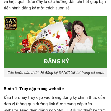
và hiệu quả. Dưới đây là các hướng dẫn chi tiết giúp bạn
tiến hành đăng ký một cách suôn sẻ.
Các bước cần thiết để đăng ký SANCLUB tại trang cá cược
Bước 1: Truy cập trang website
Đầu tiên, hãy truy cập vào trang đăng ký chính thức của
đơn vị thông qua đường link được cung cấp trên
website. Giao diện đăng ký SANCLUB được thiết kế trực