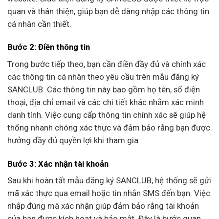
quan và thân thiện, giúp bạn dễ dàng nhập các thông tin
cá nhân cần thiết.
Bước 2: Điền thông tin
Trong bước tiếp theo, bạn cần điền đầy đủ và chính xác
các thông tin cá nhân theo yêu cầu trên mẫu đăng ký
SANCLUB. Các thông tin này bao gồm họ tên, số điện
thoại, địa chỉ email và các chi tiết khác nhằm xác minh
danh tính. Việc cung cấp thông tin chính xác sẽ giúp hệ
thống nhanh chóng xác thực và đảm bảo rằng bạn được
hưởng đầy đủ quyền lợi khi tham gia.
Bước 3: Xác nhận tài khoản
Sau khi hoàn tất mẫu đăng ký SANCLUB, hệ thống sẽ gửi
mã xác thực qua email hoặc tin nhắn SMS đến bạn. Việc
nhập đúng mã xác nhận giúp đảm bảo rằng tài khoản
của bạn được kích hoạt và bảo mật. Đây là bước quan