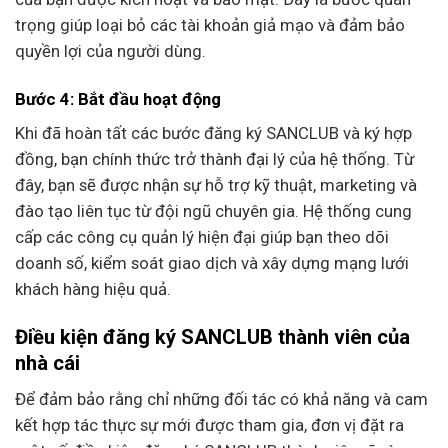
trọng giúp loại bỏ các tài khoản giả mạo và đảm bảo
quyền lợi của người dùng.
Bước 4: Bắt đầu hoạt động
Khi đã hoàn tất các bước đăng ký SANCLUB và ký hợp
đồng, bạn chính thức trở thành đại lý của hệ thống. Từ
đây, bạn sẽ được nhận sự hỗ trợ kỹ thuật, marketing và
đào tạo liên tục từ đội ngũ chuyên gia. Hệ thống cung
cấp các công cụ quản lý hiện đại giúp bạn theo dõi
doanh số, kiểm soát giao dịch và xây dựng mạng lưới
khách hàng hiệu quả.
Điều kiện đăng ký SANCLUB thành viên của
nhà cái
Để đảm bảo rằng chỉ những đối tác có khả năng và cam
kết hợp tác thực sự mới được tham gia, đơn vị đặt ra