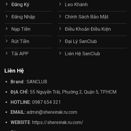
Đăng Ký
Leo Khánh
Đăng Nhập
Chính Sách Bảo Mật
Nạp Tiền
Điều Khoản Điều Kiện
Rút Tiền
Đại Lý SanClub
Tải APP
Liên Hệ SanClub
Liên Hệ
Brand
:
SANCLUB
ĐỊA CHỈ
:
55 Nguyễn Trãi, Phường 2, Quận 5, TP.HCM
HOTLINE:
0987 654 321
EMAIL:
admin@shereinak.ru.com
WEBSITE
:
https://shereinak.ru.com/