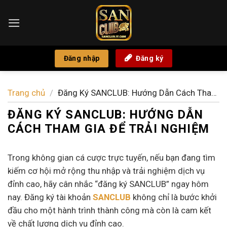
Bỏ
qua
nội
dung
Đăng nhập
Đăng ký
Trang chủ
/
Đăng Ký SANCLUB: Hướng Dẫn Cách Tham
Gia Để Trải Nghiệm
ĐĂNG KÝ SANCLUB: HƯỚNG DẪN
CÁCH THAM GIA ĐỂ TRẢI NGHIỆM
Trong không gian cá cược trực tuyến, nếu bạn đang tìm
kiếm cơ hội mở rộng thu nhập và trải nghiệm dịch vụ
đỉnh cao, hãy cân nhắc “đăng ký SANCLUB” ngay hôm
nay. Đăng ký tài khoản
SANCLUB
không chỉ là bước khởi
đầu cho một hành trình thành công mà còn là cam kết
về chất lượng dịch vụ đỉnh cao.