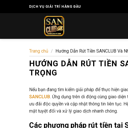
Bỏ
DỊCH VỤ GIẢI TRÍ HÀNG ĐẦU
qua
nội
dung
Trang chủ
/
Hướng Dẫn Rút Tiền SANCLUB Và Nh
HƯỚNG DẪN RÚT TIỀN S
TRỌNG
Nếu bạn đang tìm kiếm giải pháp để thực hiện giao d
SANCLUB
. Ứng dụng trên di động cùng giao diện 
ưu đãi độc quyền và cập nhật thông tin liên tục. 
mật tuyệt đối và xử lý giao dịch nhanh chóng.
Các phương pháp rút tiền tại