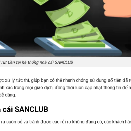
ý rút tiền tại hệ thống nhà cái SANCLUB
c xử lý tức thì, giúp bạn có thể nhanh chóng sử dụng số tiền đã r
h xác trong mọi giao dịch, đồng thời luôn cập nhật thông tin để 
dễ dàng.
hà cái SANCLUB
ra suôn sẻ và tránh được các rủi ro không đáng có, các khách hà