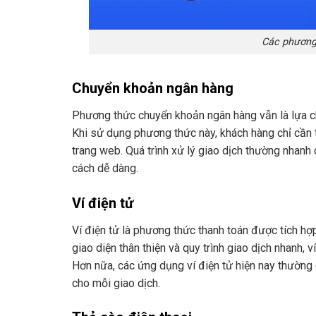
Các phương 
Chuyển khoản ngân hàng
Phương thức chuyển khoản ngân hàng vẫn là lựa c
Khi sử dụng phương thức này, khách hàng chỉ cần 
trang web. Quá trình xử lý giao dịch thường nhan
cách dễ dàng.
Ví điện tử
Ví điện tử là phương thức thanh toán được tích hợp 
giao diện thân thiện và quy trình giao dịch nhanh, 
Hơn nữa, các ứng dụng ví điện tử hiện nay thường 
cho mỗi giao dịch.