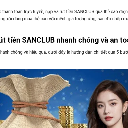
 thanh toán trực tuyến, nạp và rút tiền SANCLUB qua thẻ cào điện
ầu người dùng mua thẻ cào với mệnh giá tương ứng, sau đó nhập m
rút tiền SANCLUB nhanh chóng và an to
hanh chóng và hiệu quả, dưới đây là hướng dẫn chi tiết qua 5 bư