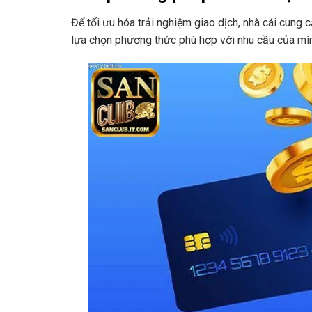
Để tối ưu hóa trải nghiệm giao dịch, nhà cái cung
lựa chọn phương thức phù hợp với nhu cầu của mì