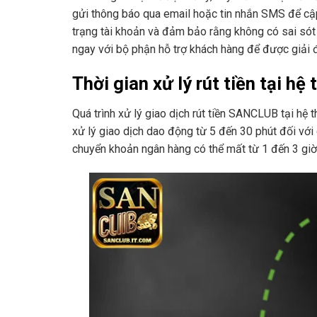
gửi thông báo qua email hoặc tin nhắn SMS để cập
trạng tài khoản và đảm bảo rằng không có sai sót t
ngay với bộ phận hỗ trợ khách hàng để được giải đ
Thời gian xử lý rút tiền tại 
Quá trình xử lý giao dịch rút tiền SANCLUB tại hệ 
xử lý giao dịch dao động từ 5 đến 30 phút đối với 
chuyển khoản ngân hàng có thể mất từ 1 đến 3 giờ