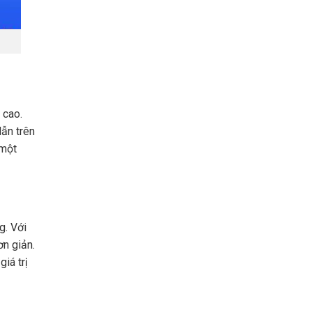
 cao.
dẫn trên
 một
g. Với
ơn giản.
iá trị