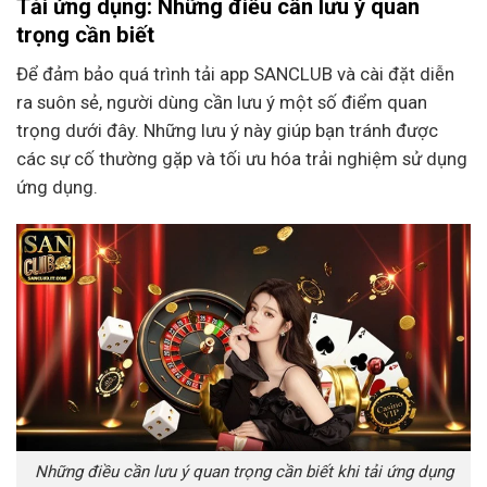
Tải ứng dụng: Những điều cần lưu ý quan
trọng cần biết
Để đảm bảo quá trình tải app SANCLUB và cài đặt diễn
ra suôn sẻ, người dùng cần lưu ý một số điểm quan
trọng dưới đây. Những lưu ý này giúp bạn tránh được
các sự cố thường gặp và tối ưu hóa trải nghiệm sử dụng
ứng dụng.
Những điều cần lưu ý quan trọng cần biết khi tải ứng dụng