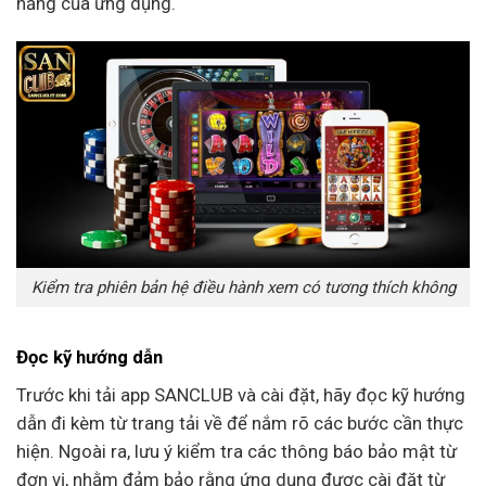
năng của ứng dụng.
Kiểm tra phiên bản hệ điều hành xem có tương thích không
Đọc kỹ hướng dẫn
Trước khi tải app SANCLUB và cài đặt, hãy đọc kỹ hướng
dẫn đi kèm từ trang tải về để nắm rõ các bước cần thực
hiện. Ngoài ra, lưu ý kiểm tra các thông báo bảo mật từ
đơn vị, nhằm đảm bảo rằng ứng dụng được cài đặt từ