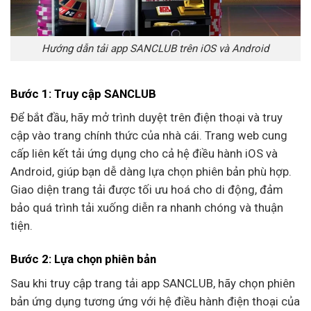
Hướng dẫn tải app SANCLUB trên iOS và Android
Bước 1: Truy cập SANCLUB
Để bắt đầu, hãy mở trình duyệt trên điện thoại và truy
cập vào trang chính thức của nhà cái. Trang web cung
cấp liên kết tải ứng dụng cho cả hệ điều hành iOS và
Android, giúp bạn dễ dàng lựa chọn phiên bản phù hợp.
Giao diện trang tải được tối ưu hoá cho di động, đảm
bảo quá trình tải xuống diễn ra nhanh chóng và thuận
tiện.
Bước 2: Lựa chọn phiên bản
Sau khi truy cập trang tải app SANCLUB, hãy chọn phiên
bản ứng dụng tương ứng với hệ điều hành điện thoại của