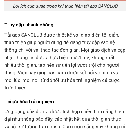
Lợi ích cực quan trọng khi thực hiện tải app SANCLUB
Truy cập nhanh chóng
Tải app SANCLUB được thiết kế với giao diện tối giản,
thân thiện giúp người dùng dễ dàng truy cập vào hệ
thống chỉ với vài thao tác đơn giản. Mọi giao dịch và cập
nhật thông tin được thực hiện mượt mà, không mất
nhiều thời gian, tạo nên sự tiện lợi vượt trội cho người
dùng. Việc này giúp bạn luôn được kết nối với dịch vụ
mọi lúc, mọi nơi, từ đó tối ưu hóa trải nghiệm cá cược
trực tuyến.
Tối ưu hóa trải nghiệm
Ứng dụng của đơn vị được tích hợp nhiều tính năng hiện
đại như thông báo đẩy, cập nhật kết quả thời gian thực
và hỗ trợ tương tác nhanh. Các chức năng này không chỉ