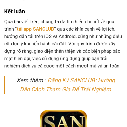
Kết luận
Qua bài viết trên, chúng ta đã tìm hiểu chi tiết về quá
trình “
tải app SANCLUB
” qua các khía cạnh về lợi ích,
hướng dẫn tải trên iOS và Android, cũng như những điều
cần lưu ý khi tiến hành cài đặt. Với quy trình được xây
dựng rõ ràng, giao diện thân thiện và các biện pháp bảo
mật hiện đại, việc sử dụng ứng dụng giúp bạn trải
nghiệm dịch vụ cá cược một cách mượt mà và an toàn.
Xem thêm :
Đăng Ký SANCLUB: Hướng
Dẫn Cách Tham Gia Để Trải Nghiệm