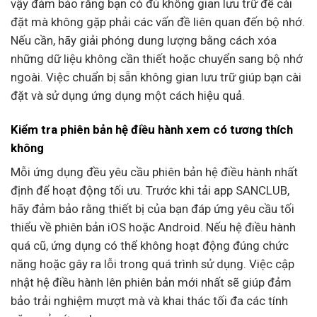
vậy đảm bảo rằng bạn có đủ không gian lưu trữ để cài
đặt mà không gặp phải các vấn đề liên quan đến bộ nhớ.
Nếu cần, hãy giải phóng dung lượng bằng cách xóa
những dữ liệu không cần thiết hoặc chuyển sang bộ nhớ
ngoài. Việc chuẩn bị sẵn không gian lưu trữ giúp bạn cài
đặt và sử dụng ứng dụng một cách hiệu quả.
Kiểm tra phiên bản hệ điều hành xem có tương thích
không
Mỗi ứng dụng đều yêu cầu phiên bản hệ điều hành nhất
định để hoạt động tối ưu. Trước khi tải app SANCLUB,
hãy đảm bảo rằng thiết bị của bạn đáp ứng yêu cầu tối
thiểu về phiên bản iOS hoặc Android. Nếu hệ điều hành
quá cũ, ứng dụng có thể không hoạt động đúng chức
năng hoặc gây ra lỗi trong quá trình sử dụng. Việc cập
nhật hệ điều hành lên phiên bản mới nhất sẽ giúp đảm
bảo trải nghiệm mượt mà và khai thác tối đa các tính