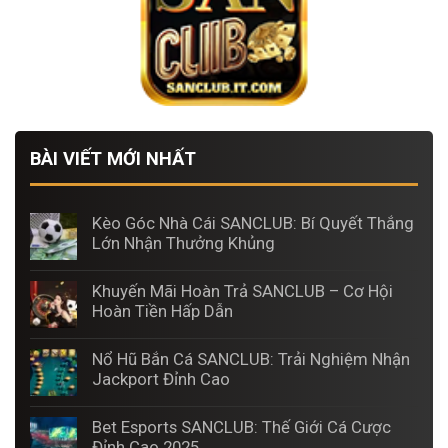
BÀI VIẾT MỚI NHẤT
Kèo Góc Nhà Cái SANCLUB: Bí Quyết Thắng
Lớn Nhận Thưởng Khủng
Khuyến Mãi Hoàn Trả SANCLUB – Cơ Hội
Hoàn Tiền Hấp Dẫn
Nổ Hũ Bắn Cá SANCLUB: Trải Nghiệm Nhận
Jackport Đỉnh Cao
Bet Esports SANCLUB: Thế Giới Cá Cược
Đỉnh Cao 2025