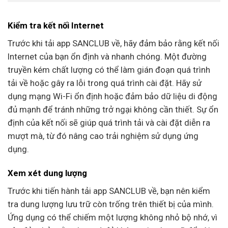
Kiểm tra kết nối Internet
Trước khi tải app SANCLUB về, hãy đảm bảo rằng kết nối
Internet của bạn ổn định và nhanh chóng. Một đường
truyền kém chất lượng có thể làm gián đoạn quá trình
tải về hoặc gây ra lỗi trong quá trình cài đặt. Hãy sử
dụng mạng Wi-Fi ổn định hoặc đảm bảo dữ liệu di động
đủ mạnh để tránh những trở ngại không cần thiết. Sự ổn
định của kết nối sẽ giúp quá trình tải và cài đặt diễn ra
mượt mà, từ đó nâng cao trải nghiệm sử dụng ứng
dụng.
Xem xét dung lượng
Trước khi tiến hành tải app SANCLUB về, bạn nên kiểm
tra dung lượng lưu trữ còn trống trên thiết bị của mình.
Ứng dụng có thể chiếm một lượng không nhỏ bộ nhớ, vì