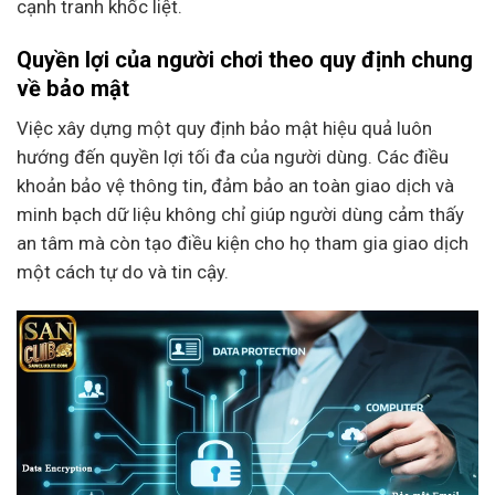
cạnh tranh khốc liệt.
Quyền lợi của người chơi theo quy định chung
về bảo mật
Việc xây dựng một quy định bảo mật hiệu quả luôn
hướng đến quyền lợi tối đa của người dùng. Các điều
khoản bảo vệ thông tin, đảm bảo an toàn giao dịch và
minh bạch dữ liệu không chỉ giúp người dùng cảm thấy
an tâm mà còn tạo điều kiện cho họ tham gia giao dịch
một cách tự do và tin cậy.