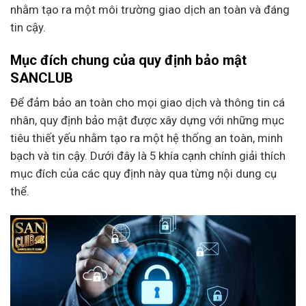
nhằm tạo ra một môi trường giao dịch an toàn và đáng
tin cậy.
Mục đích chung của quy định bảo mật
SANCLUB
Để đảm bảo an toàn cho mọi giao dịch và thông tin cá
nhân, quy định bảo mật được xây dựng với những mục
tiêu thiết yếu nhằm tạo ra một hệ thống an toàn, minh
bạch và tin cậy. Dưới đây là 5 khía cạnh chính giải thích
mục đích của các quy định này qua từng nội dung cụ
thể.