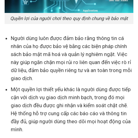
Quyền lợi của người chơi theo quy định chung về bảo mật
Người dùng luôn được đảm bảo rằng thông tin cá
nhân của họ được bảo vệ bằng các biện pháp chính
sách bảo mật mã hoá và quản lý nghiêm ngặt. Việc
này giúp ngăn chặn mọi rủi ro liên quan đến việc rò rỉ
dữ liệu, đảm bảo quyền riêng tư và an toàn trong mỗi
giao dịch.
Một quyền lợi thiết yếu khác là người dùng được tiếp
cận với dịch vụ giao dịch minh bạch, trong đó mọi
giao dịch đều được ghi nhận và kiểm soát chặt chẽ.
Hệ thống hỗ trợ cung cấp các báo cáo và thông tin
đầy đủ, giúp người dùng theo dõi mọi hoạt động của
mình.