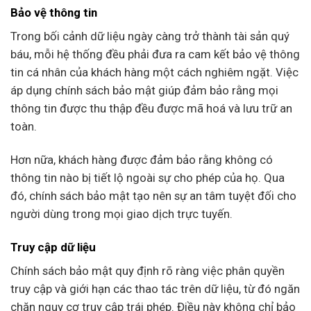
Bảo vệ thông tin
Trong bối cảnh dữ liệu ngày càng trở thành tài sản quý
báu, mỗi hệ thống đều phải đưa ra cam kết bảo vệ thông
tin cá nhân của khách hàng một cách nghiêm ngặt. Việc
áp dụng chính sách bảo mật giúp đảm bảo rằng mọi
thông tin được thu thập đều được mã hoá và lưu trữ an
toàn.
Hơn nữa, khách hàng được đảm bảo rằng không có
thông tin nào bị tiết lộ ngoài sự cho phép của họ. Qua
đó, chính sách bảo mật tạo nên sự an tâm tuyệt đối cho
người dùng trong mọi giao dịch trực tuyến.
Truy cập dữ liệu
Chính sách bảo mật quy định rõ ràng việc phân quyền
truy cập và giới hạn các thao tác trên dữ liệu, từ đó ngăn
chặn nguy cơ truy cập trái phép. Điều này không chỉ bảo