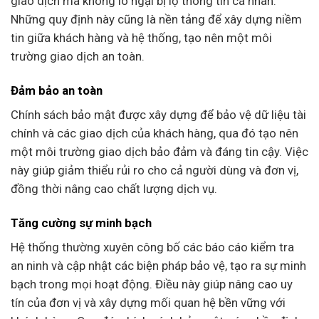
giao dịch mà không lo ngại bị lộ thông tin cá nhân.
Những quy định này cũng là nền tảng để xây dựng niềm
tin giữa khách hàng và hệ thống, tạo nên một môi
trường giao dịch an toàn.
Đảm bảo an toàn
Chính sách bảo mật được xây dựng để bảo vệ dữ liệu tài
chính và các giao dịch của khách hàng, qua đó tạo nên
một môi trường giao dịch bảo đảm và đáng tin cậy. Việc
này giúp giảm thiểu rủi ro cho cả người dùng và đơn vị,
đồng thời nâng cao chất lượng dịch vụ.
Tăng cường sự minh bạch
Hệ thống thường xuyên công bố các báo cáo kiểm tra
an ninh và cập nhật các biện pháp bảo vệ, tạo ra sự minh
bạch trong mọi hoạt động. Điều này giúp nâng cao uy
tín của đơn vị và xây dựng mối quan hệ bền vững với