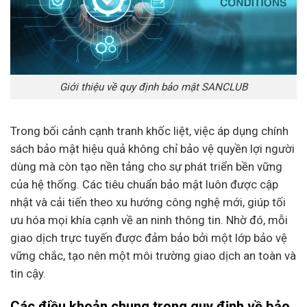
Giới thiệu về quy định bảo mật SANCLUB
Trong bối cảnh cạnh tranh khốc liệt, việc áp dụng chính
sách bảo mật hiệu quả không chỉ bảo vệ quyền lợi người
dùng mà còn tạo nền tảng cho sự phát triển bền vững
của hệ thống. Các tiêu chuẩn bảo mật luôn được cập
nhật và cải tiến theo xu hướng công nghệ mới, giúp tối
ưu hóa mọi khía cạnh về an ninh thông tin. Nhờ đó, mỗi
giao dịch trực tuyến được đảm bảo bởi một lớp bảo vệ
vững chắc, tạo nên một môi trường giao dịch an toàn và
tin cậy.
Các điều khoản chung trong quy định về bảo