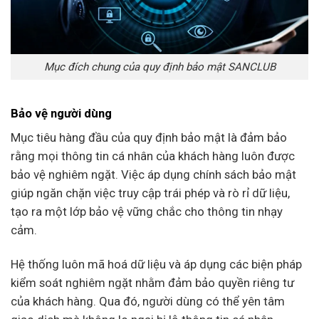
Mục đích chung của quy định bảo mật SANCLUB
Bảo vệ người dùng
Mục tiêu hàng đầu của quy định bảo mật là đảm bảo
rằng mọi thông tin cá nhân của khách hàng luôn được
bảo vệ nghiêm ngặt. Việc áp dụng chính sách bảo mật
giúp ngăn chặn việc truy cập trái phép và rò rỉ dữ liệu,
tạo ra một lớp bảo vệ vững chắc cho thông tin nhạy
cảm.
Hệ thống luôn mã hoá dữ liệu và áp dụng các biện pháp
kiểm soát nghiêm ngặt nhằm đảm bảo quyền riêng tư
của khách hàng. Qua đó, người dùng có thể yên tâm