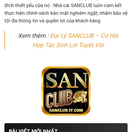
đích thiết yếu của nó.. Nhà cái SANCLUB luôn cam kết
thực hiện chính sách bảo mật nghiêm ngặt, nhằm bảo vệ
tối đa thông tin và quyền lợi của khách hàng.
Xem thêm :
Đại Lý SANCLUB – Cơ Hội
Hợp Tác Sinh Lời Tuyệt Vời
BÀI VIẾT MỚI NHẤT