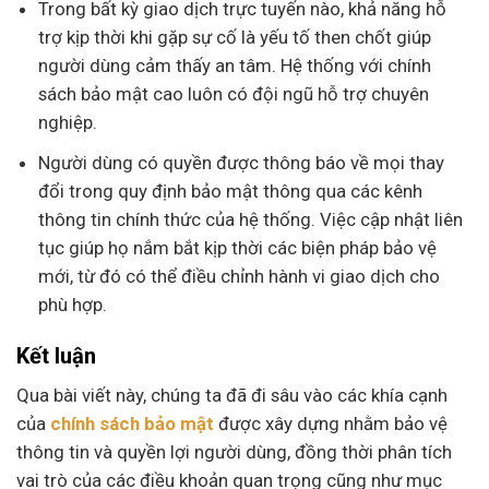
Trong bất kỳ giao dịch trực tuyến nào, khả năng hỗ
trợ kịp thời khi gặp sự cố là yếu tố then chốt giúp
người dùng cảm thấy an tâm. Hệ thống với chính
sách bảo mật cao luôn có đội ngũ hỗ trợ chuyên
nghiệp.
Người dùng có quyền được thông báo về mọi thay
đổi trong quy định bảo mật thông qua các kênh
thông tin chính thức của hệ thống. Việc cập nhật liên
tục giúp họ nắm bắt kịp thời các biện pháp bảo vệ
mới, từ đó có thể điều chỉnh hành vi giao dịch cho
phù hợp.
Kết luận
Qua bài viết này, chúng ta đã đi sâu vào các khía cạnh
của
chính sách bảo mật
được xây dựng nhằm bảo vệ
thông tin và quyền lợi người dùng, đồng thời phân tích
vai trò của các điều khoản quan trọng cũng như mục