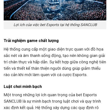
Lợi ích của việc bet Esports tại hệ thống SANCLUB
Trải nghiệm game chất lượng
Hệ thống cung cấp một giao diện trực quan với đồ họa
sắc nét và âm thanh sống động, tạo nên không gian giải
trí chân thực và hấp dẫn. Sự kết hợp giữa công nghệ tiên
tiến và thiết kế thân thiện người dùng giúp giảm thiểu
rào cản khi mới làm quen với cá cược Esports.
Luật chơi minh bạch
Một trong những lợi ích quan trọng của bet Esports
SANCLUB là sự minh bạch trong luật chơi và quy trình
xác định kết quả. Hệ thống xây dựng các quy định rõ