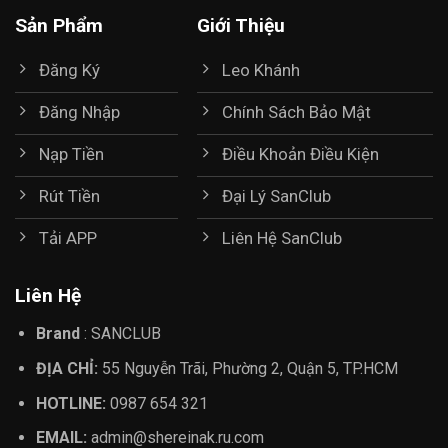
Sản Phẩm
Giới Thiệu
Đăng Ký
Leo Khánh
Đăng Nhập
Chính Sách Bảo Mật
Nạp Tiền
Điều Khoản Điều Kiện
Rút Tiền
Đại Lý SanClub
Tải APP
Liên Hệ SanClub
Liên Hệ
Brand
:
SANCLUB
ĐỊA CHỈ
:
55 Nguyễn Trãi, Phường 2, Quận 5, TP.HCM
HOTLINE:
0987 654 321
EMAIL:
admin@shereinak.ru.com