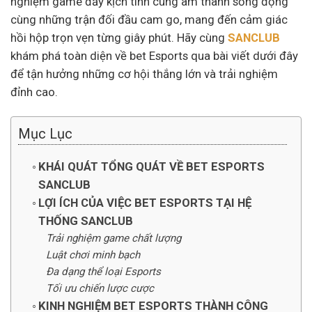
nghiệm game đầy kịch tính cùng âm thanh sống động
cùng những trận đối đầu cam go, mang đến cảm giác
hồi hộp trọn vẹn từng giây phút. Hãy cùng
SANCLUB
khám phá toàn diện về bet Esports qua bài viết dưới đây
để tận hưởng những cơ hội thắng lớn và trải nghiệm
đỉnh cao.
Mục Lục
KHÁI QUÁT TỔNG QUÁT VỀ BET ESPORTS
SANCLUB
LỢI ÍCH CỦA VIỆC BET ESPORTS TẠI HỆ
THỐNG SANCLUB
Trải nghiệm game chất lượng
Luật chơi minh bạch
Đa dạng thể loại Esports
Tối ưu chiến lược cược
KINH NGHIỆM BET ESPORTS THÀNH CÔNG