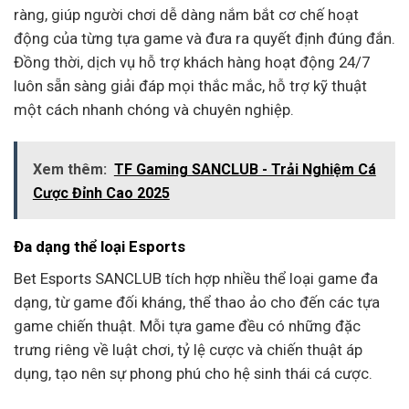
ràng, giúp người chơi dễ dàng nắm bắt cơ chế hoạt
động của từng tựa game và đưa ra quyết định đúng đắn.
Đồng thời, dịch vụ hỗ trợ khách hàng hoạt động 24/7
luôn sẵn sàng giải đáp mọi thắc mắc, hỗ trợ kỹ thuật
một cách nhanh chóng và chuyên nghiệp.
Xem thêm:
TF Gaming SANCLUB - Trải Nghiệm Cá
Cược Đỉnh Cao 2025
Đa dạng thể loại Esports
Bet Esports SANCLUB tích hợp nhiều thể loại game đa
dạng, từ game đối kháng, thể thao ảo cho đến các tựa
game chiến thuật. Mỗi tựa game đều có những đặc
trưng riêng về luật chơi, tỷ lệ cược và chiến thuật áp
dụng, tạo nên sự phong phú cho hệ sinh thái cá cược.