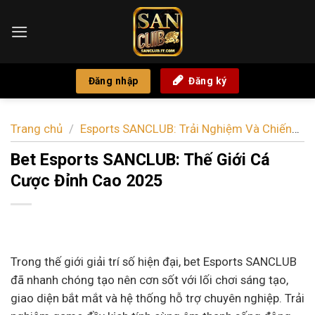
Bỏ
qua
nội
dung
Đăng nhập
Đăng ký
Trang chủ
/
Esports SANCLUB: Trải Nghiệm Và Chiến
Lược Giải Trí Đỉnh Cao
/
Bet Esports SANCLUB: Thế
Bet Esports SANCLUB: Thế Giới Cá
Giới Cá Cược Đỉnh Cao 2025
Cược Đỉnh Cao 2025
Trong thế giới giải trí số hiện đại, bet Esports SANCLUB
đã nhanh chóng tạo nên cơn sốt với lối chơi sáng tạo,
giao diện bắt mắt và hệ thống hỗ trợ chuyên nghiệp. Trải