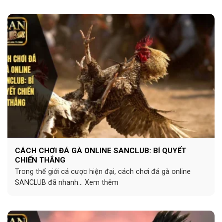
CÁCH CHƠI ĐÁ GÀ ONLINE SANCLUB: BÍ QUYẾT
CHIẾN THẮNG
Trong thế giới cá cược hiện đại, cách chơi đá gà online
SANCLUB đã nhanh... Xem thêm