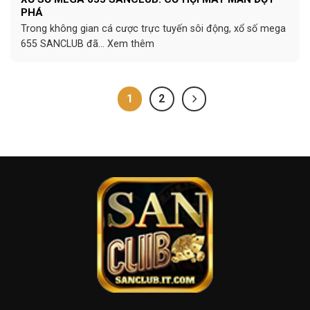
PHÁ
Trong không gian cá cược trực tuyến sôi động, xổ số mega
655 SANCLUB đã... Xem thêm
1
2