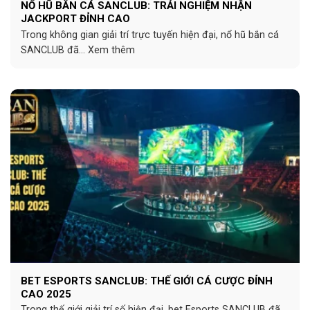
NỔ HŨ BẮN CÁ SANCLUB: TRẢI NGHIỆM NHẬN
JACKPORT ĐỈNH CAO
Trong không gian giải trí trực tuyến hiện đại, nổ hũ bắn cá
SANCLUB đã... Xem thêm
BET ESPORTS SANCLUB: THẾ GIỚI CÁ CƯỢC ĐỈNH
CAO 2025
Trong thế giới giải trí số hiện đại, bet Esports SANCLUB đã