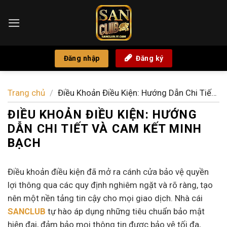
Bỏ
qua
nội
dung
Đăng nhập
Đăng ký
Trang chủ
/
Điều Khoản Điều Kiện: Hướng Dẫn Chi Tiết
Và Cam Kết Minh Bạch
ĐIỀU KHOẢN ĐIỀU KIỆN: HƯỚNG
DẪN CHI TIẾT VÀ CAM KẾT MINH
BẠCH
Điều khoản điều kiện đã mở ra cánh cửa bảo vệ quyền
lợi thông qua các quy định nghiêm ngặt và rõ ràng, tạo
nên một nền tảng tin cậy cho mọi giao dịch. Nhà cái
SANCLUB
tự hào áp dụng những tiêu chuẩn bảo mật
hiện đại, đảm bảo mọi thông tin được bảo vệ tối đa,